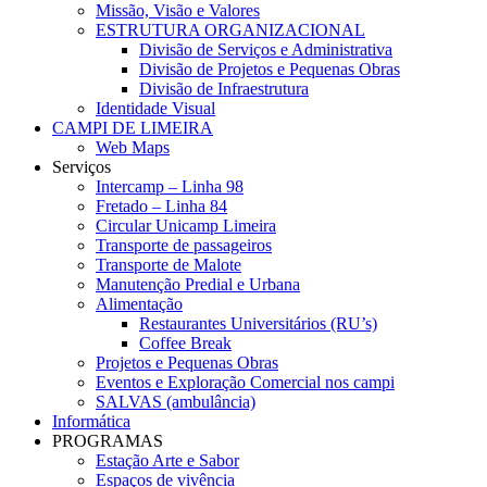
Missão, Visão e Valores
ESTRUTURA ORGANIZACIONAL
Divisão de Serviços e Administrativa
Divisão de Projetos e Pequenas Obras
Divisão de Infraestrutura
Identidade Visual
CAMPI DE LIMEIRA
Web Maps
Serviços
Intercamp – Linha 98
Fretado – Linha 84
Circular Unicamp Limeira
Transporte de passageiros
Transporte de Malote
Manutenção Predial e Urbana
Alimentação
Restaurantes Universitários (RU’s)
Coffee Break
Projetos e Pequenas Obras
Eventos e Exploração Comercial nos campi
SALVAS (ambulância)
Informática
PROGRAMAS
Estação Arte e Sabor
Espaços de vivência