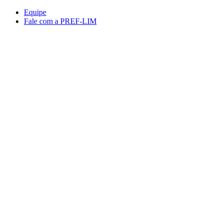
Conteúdo principal
Menu principal
Rodapé
Equipe
Fale com a PREF-LIM
Aumentar fonte
Diminuir fonte