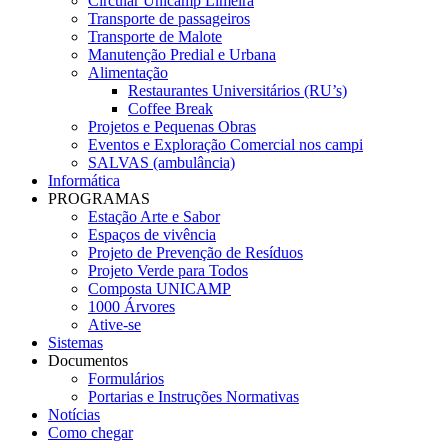
Circular Unicamp Limeira
Transporte de passageiros
Transporte de Malote
Manutenção Predial e Urbana
Alimentação
Restaurantes Universitários (RU’s)
Coffee Break
Projetos e Pequenas Obras
Eventos e Exploração Comercial nos campi
SALVAS (ambulância)
Informática
PROGRAMAS
Estação Arte e Sabor
Espaços de vivência
Projeto de Prevenção de Resíduos
Projeto Verde para Todos
Composta UNICAMP
1000 Árvores
Ative-se
Sistemas
Documentos
Formulários
Portarias e Instruções Normativas
Notícias
Como chegar