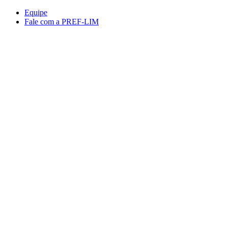
Conteúdo principal
Menu principal
Rodapé
Equipe
Fale com a PREF-LIM
Aumentar fonte
Diminuir fonte