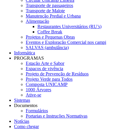
Circular Unicamp Limeira
Transporte de passageiros
Transporte de Malote
Manutenção Predial e Urbana
Alimentação
Restaurantes Universitários (RU’s)
Coffee Break
Projetos e Pequenas Obras
Eventos e Exploração Comercial nos campi
SALVAS (ambulância)
Informática
PROGRAMAS
Estação Arte e Sabor
Espaços de vivência
Projeto de Prevenção de Resíduos
Projeto Verde para Todos
Composta UNICAMP
1000 Árvores
Ative-se
Sistemas
Documentos
Formulários
Portarias e Instruções Normativas
Notícias
Como chegar