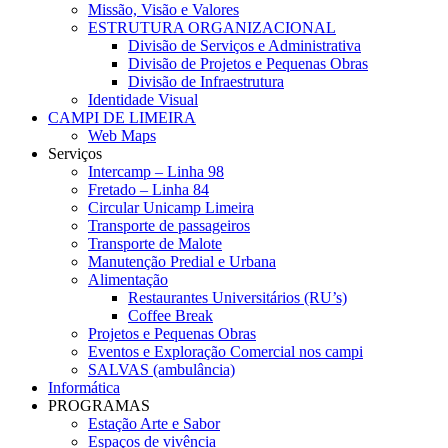
Missão, Visão e Valores
ESTRUTURA ORGANIZACIONAL
Divisão de Serviços e Administrativa
Divisão de Projetos e Pequenas Obras
Divisão de Infraestrutura
Identidade Visual
CAMPI DE LIMEIRA
Web Maps
Serviços
Intercamp – Linha 98
Fretado – Linha 84
Circular Unicamp Limeira
Transporte de passageiros
Transporte de Malote
Manutenção Predial e Urbana
Alimentação
Restaurantes Universitários (RU’s)
Coffee Break
Projetos e Pequenas Obras
Eventos e Exploração Comercial nos campi
SALVAS (ambulância)
Informática
PROGRAMAS
Estação Arte e Sabor
Espaços de vivência