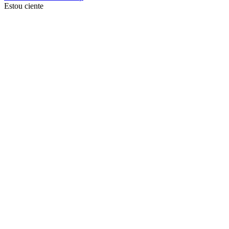
Estou ciente
Ir para o topo