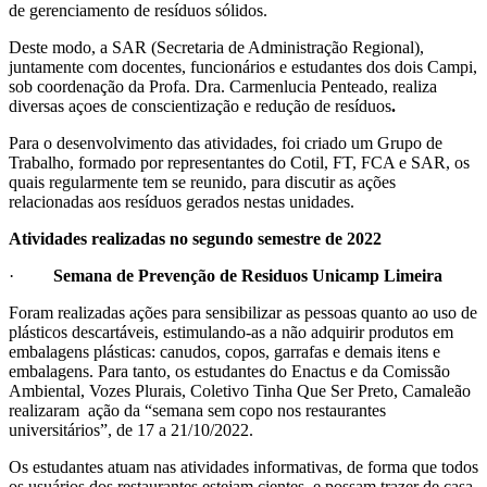
de gerenciamento de resíduos sólidos.
Deste modo, a SAR (Secretaria de Administração Regional),
juntamente com docentes, funcionários e estudantes dos dois Campi,
sob coordenação da Profa. Dra. Carmenlucia Penteado, realiza
diversas açoes de conscientização e redução de resíduos
.
Para o desenvolvimento das atividades, foi criado um Grupo de
Trabalho, formado por representantes do Cotil, FT, FCA e SAR, os
quais regularmente tem se reunido, para discutir as ações
relacionadas aos resíduos gerados nestas unidades.
Atividades realizadas no segundo semestre de 2022
·
Semana de Prevenção de Residuos Unicamp Limeira
Foram realizadas ações para sensibilizar as pessoas quanto ao uso de
plásticos descartáveis, estimulando-as a não adquirir produtos em
embalagens plásticas: canudos, copos, garrafas e demais itens e
embalagens. Para tanto, os estudantes do Enactus e da Comissão
Ambiental, Vozes Plurais, Coletivo Tinha Que Ser Preto, Camaleão
realizaram ação da “semana sem copo nos restaurantes
universitários”, de 17 a 21/10/2022.
Os estudantes atuam nas atividades informativas, de forma que todos
os usuários dos restaurantes estejam cientes, e possam trazer de casa