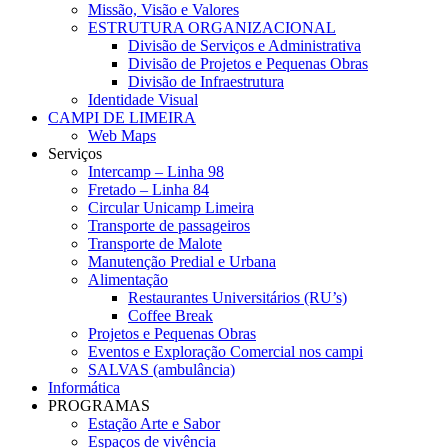
Missão, Visão e Valores
ESTRUTURA ORGANIZACIONAL
Divisão de Serviços e Administrativa
Divisão de Projetos e Pequenas Obras
Divisão de Infraestrutura
Identidade Visual
CAMPI DE LIMEIRA
Web Maps
Serviços
Intercamp – Linha 98
Fretado – Linha 84
Circular Unicamp Limeira
Transporte de passageiros
Transporte de Malote
Manutenção Predial e Urbana
Alimentação
Restaurantes Universitários (RU’s)
Coffee Break
Projetos e Pequenas Obras
Eventos e Exploração Comercial nos campi
SALVAS (ambulância)
Informática
PROGRAMAS
Estação Arte e Sabor
Espaços de vivência