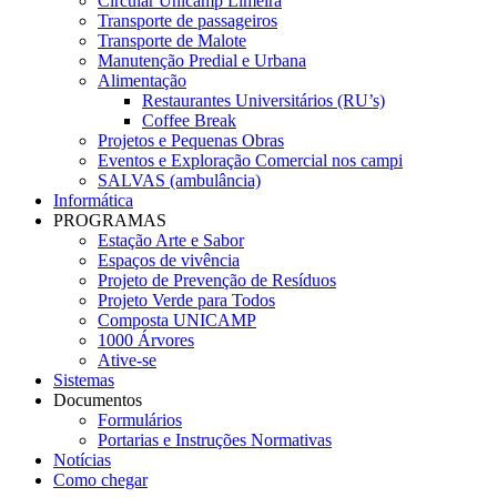
Circular Unicamp Limeira
Transporte de passageiros
Transporte de Malote
Manutenção Predial e Urbana
Alimentação
Restaurantes Universitários (RU’s)
Coffee Break
Projetos e Pequenas Obras
Eventos e Exploração Comercial nos campi
SALVAS (ambulância)
Informática
PROGRAMAS
Estação Arte e Sabor
Espaços de vivência
Projeto de Prevenção de Resíduos
Projeto Verde para Todos
Composta UNICAMP
1000 Árvores
Ative-se
Sistemas
Documentos
Formulários
Portarias e Instruções Normativas
Notícias
Como chegar