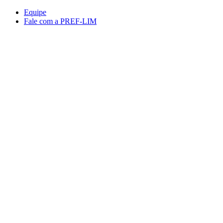
Conteúdo principal
Menu principal
Rodapé
Equipe
Fale com a PREF-LIM
Aumentar fonte
Diminuir fonte