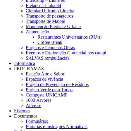
Intercamp – Linha 98
Fretado – Linha 84
Circular Unicamp Limeira
Transporte de passageiros
Transporte de Malote
Manutenção Predial e Urbana
Alimentação
Restaurantes Universitários (RU’s)
Coffee Break
Projetos e Pequenas Obras
Eventos e Exploração Comercial nos campi
SALVAS (ambulância)
Informática
PROGRAMAS
Estação Arte e Sabor
Espaços de vivência
Projeto de Prevenção de Resíduos
Projeto Verde para Todos
Composta UNICAMP
1000 Árvores
Ative-se
Sistemas
Documentos
Formulários
Portarias e Instruções Normativas