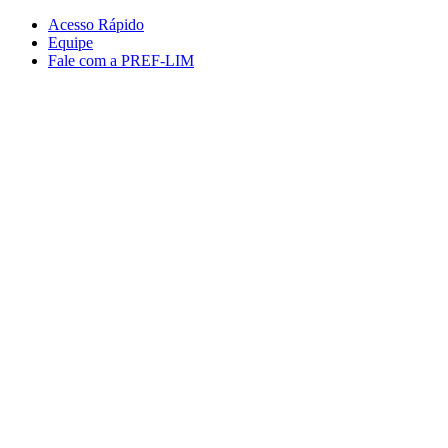
Conteúdo principal
Menu principal
Rodapé
Acesso Rápido
Equipe
Fale com a PREF-LIM
Aumentar fonte
Diminuir fonte