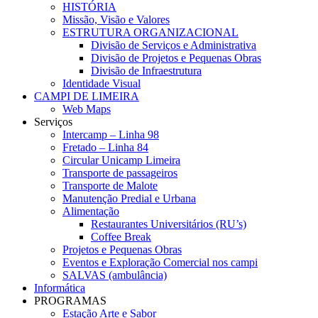
HISTÓRIA
Missão, Visão e Valores
ESTRUTURA ORGANIZACIONAL
Divisão de Serviços e Administrativa
Divisão de Projetos e Pequenas Obras
Divisão de Infraestrutura
Identidade Visual
CAMPI DE LIMEIRA
Web Maps
Serviços
Intercamp – Linha 98
Fretado – Linha 84
Circular Unicamp Limeira
Transporte de passageiros
Transporte de Malote
Manutenção Predial e Urbana
Alimentação
Restaurantes Universitários (RU’s)
Coffee Break
Projetos e Pequenas Obras
Eventos e Exploração Comercial nos campi
SALVAS (ambulância)
Informática
PROGRAMAS
Estação Arte e Sabor