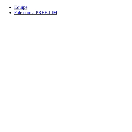
Conteúdo principal
Menu principal
Rodapé
Equipe
Fale com a PREF-LIM
Aumentar fonte
Diminuir fonte