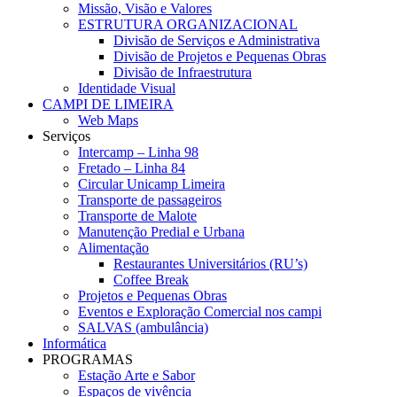
Missão, Visão e Valores
ESTRUTURA ORGANIZACIONAL
Divisão de Serviços e Administrativa
Divisão de Projetos e Pequenas Obras
Divisão de Infraestrutura
Identidade Visual
CAMPI DE LIMEIRA
Web Maps
Serviços
Intercamp – Linha 98
Fretado – Linha 84
Circular Unicamp Limeira
Transporte de passageiros
Transporte de Malote
Manutenção Predial e Urbana
Alimentação
Restaurantes Universitários (RU’s)
Coffee Break
Projetos e Pequenas Obras
Eventos e Exploração Comercial nos campi
SALVAS (ambulância)
Informática
PROGRAMAS
Estação Arte e Sabor
Espaços de vivência