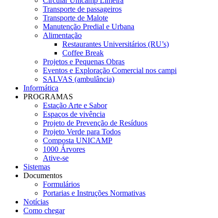
Circular Unicamp Limeira
Transporte de passageiros
Transporte de Malote
Manutenção Predial e Urbana
Alimentação
Restaurantes Universitários (RU’s)
Coffee Break
Projetos e Pequenas Obras
Eventos e Exploração Comercial nos campi
SALVAS (ambulância)
Informática
PROGRAMAS
Estação Arte e Sabor
Espaços de vivência
Projeto de Prevenção de Resíduos
Projeto Verde para Todos
Composta UNICAMP
1000 Árvores
Ative-se
Sistemas
Documentos
Formulários
Portarias e Instruções Normativas
Notícias
Como chegar