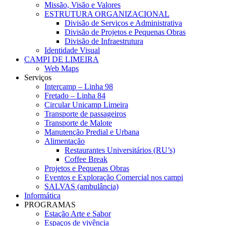
Missão, Visão e Valores
ESTRUTURA ORGANIZACIONAL
Divisão de Serviços e Administrativa
Divisão de Projetos e Pequenas Obras
Divisão de Infraestrutura
Identidade Visual
CAMPI DE LIMEIRA
Web Maps
Serviços
Intercamp – Linha 98
Fretado – Linha 84
Circular Unicamp Limeira
Transporte de passageiros
Transporte de Malote
Manutenção Predial e Urbana
Alimentação
Restaurantes Universitários (RU’s)
Coffee Break
Projetos e Pequenas Obras
Eventos e Exploração Comercial nos campi
SALVAS (ambulância)
Informática
PROGRAMAS
Estação Arte e Sabor
Espaços de vivência