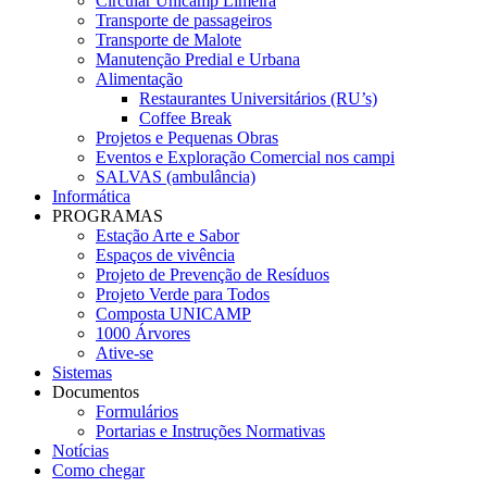
Circular Unicamp Limeira
Transporte de passageiros
Transporte de Malote
Manutenção Predial e Urbana
Alimentação
Restaurantes Universitários (RU’s)
Coffee Break
Projetos e Pequenas Obras
Eventos e Exploração Comercial nos campi
SALVAS (ambulância)
Informática
PROGRAMAS
Estação Arte e Sabor
Espaços de vivência
Projeto de Prevenção de Resíduos
Projeto Verde para Todos
Composta UNICAMP
1000 Árvores
Ative-se
Sistemas
Documentos
Formulários
Portarias e Instruções Normativas
Notícias
Como chegar