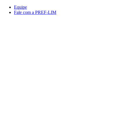
Conteúdo principal
Menu principal
Rodapé
Equipe
Fale com a PREF-LIM
Aumentar fonte
Diminuir fonte